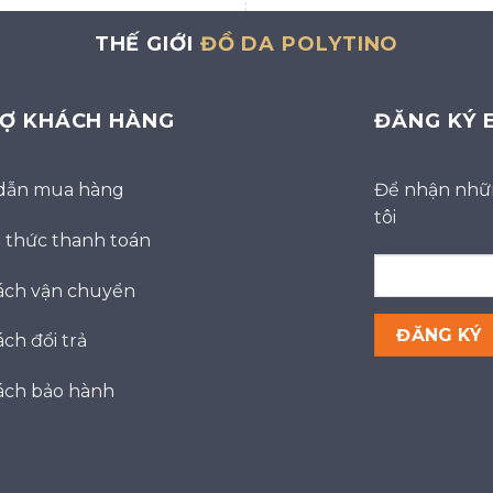
THẾ GIỚI
ĐỒ DA POLYTINO
RỢ KHÁCH HÀNG
ĐĂNG KÝ 
dẫn mua hàng
Để nhận nhữn
tôi
thức thanh toán
ách vận chuyển
ch đổi trả
ách bảo hành