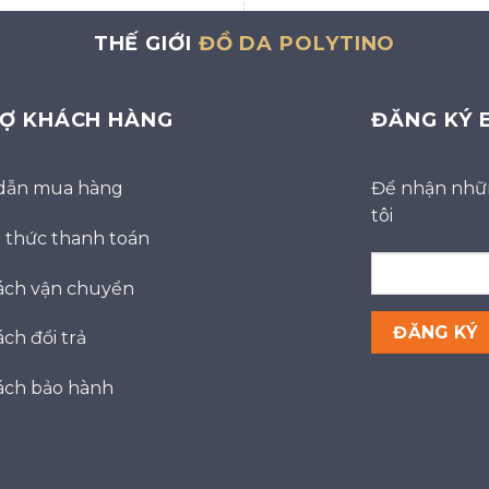
THẾ GIỚI
ĐỒ DA POLYTINO
RỢ KHÁCH HÀNG
ĐĂNG KÝ 
dẫn mua hàng
Để nhận nhữn
tôi
thức thanh toán
ách vận chuyển
ch đổi trả
ách bảo hành