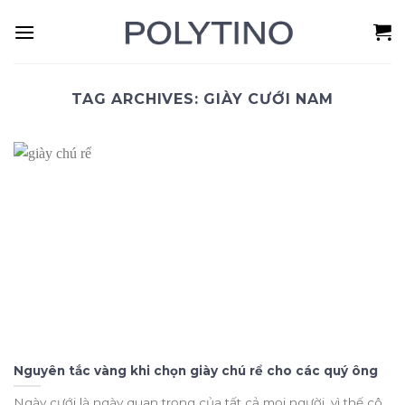
Skip
to
content
TAG ARCHIVES:
GIÀY CƯỚI NAM
Nguyên tắc vàng khi chọn giày chú rể cho các quý ông
Ngày cưới là ngày quan trọng của tất cả mọi người, vì thế cô