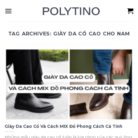
Skip
to
content
TAG ARCHIVES:
GIÀY DA CỔ CAO CHO NAM
Giày Da Cao Cổ Và Cách MIX Đồ Phong Cách Cá Tính
Những mẫu giày da cao cổ luôn là lựa chọn của các quý ông