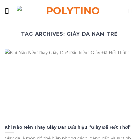
Skip
to
content
TAG ARCHIVES:
GIÀY DA NAM TRẺ
Khi Nào Nên Thay Giày Da? Dấu hiệu “Giày Đã Hết Thời”
Giày da là món đồ thể hiện phong cách, đẳng cấp và sự tinh