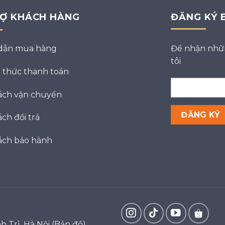
RỢ KHÁCH HÀNG
ĐĂNG KÝ 
dẫn mua hàng
Để nhận nhữn
tôi
thức thanh toán
ách vận chuyển
ch đổi trả
ách bảo hành
h Trì, Hà Nội
(Bản đồ)