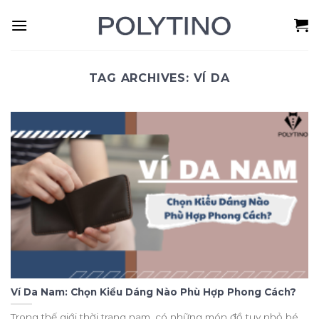
Skip
to
content
TAG ARCHIVES:
VÍ DA
Ví Da Nam: Chọn Kiểu Dáng Nào Phù Hợp Phong Cách?
Trong thế giới thời trang nam, có những món đồ tuy nhỏ bé