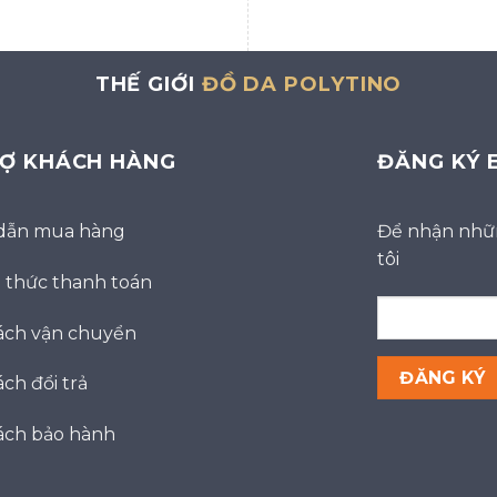
THẾ GIỚI
ĐỒ DA POLYTINO
RỢ KHÁCH HÀNG
ĐĂNG KÝ 
dẫn mua hàng
Để nhận nhữn
tôi
thức thanh toán
ách vận chuyển
ch đổi trả
ách bảo hành