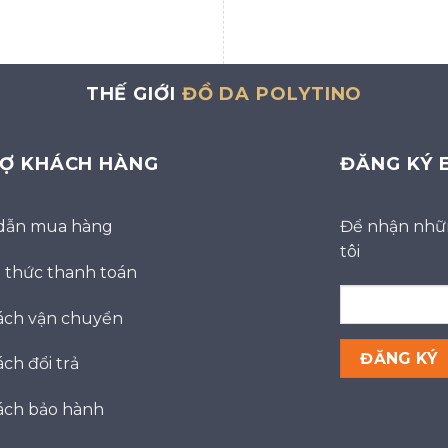
THẾ GIỚI
ĐỒ DA POLYTINO
RỢ KHÁCH HÀNG
ĐĂNG KÝ 
dẫn mua hàng
Để nhận nhữn
tôi
thức thanh toán
ách vận chuyển
ch đổi trả
ách bảo hành