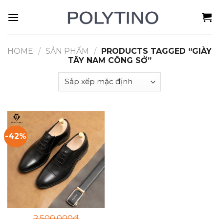
Skip
to
content
HOME
/
SẢN PHẨM
/
PRODUCTS TAGGED “GIÀY
TÂY NAM CÔNG SỞ”
-42%
2.500.000
₫