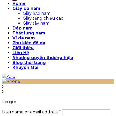
Home
Giày da nam
Giày lười nam
Giày tăng chiều cao
Giày tây nam
Dép nam
Thắt lưng nam
Ví da nam
Phụ kiện đồ da
Giới thiệu
Liên Hệ
Nhượng quyền thương hiệu
Blog thời trang
Khuyến Mãi
x
x
Login
Username or email address
*