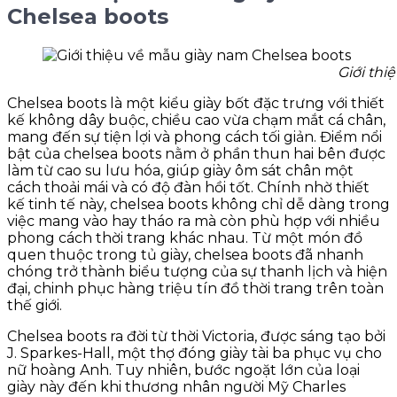
Chelsea boots
Giới thi
Chelsea boots là một kiểu giày bốt đặc trưng với thiết
kế không dây buộc, chiều cao vừa chạm mắt cá chân,
mang đến sự tiện lợi và phong cách tối giản. Điểm nổi
bật của chelsea boots nằm ở phần thun hai bên được
làm từ cao su lưu hóa, giúp giày ôm sát chân một
cách thoải mái và có độ đàn hồi tốt. Chính nhờ thiết
kế tinh tế này, chelsea boots không chỉ dễ dàng trong
việc mang vào hay tháo ra mà còn phù hợp với nhiều
phong cách thời trang khác nhau. Từ một món đồ
quen thuộc trong tủ giày, chelsea boots đã nhanh
chóng trở thành biểu tượng của sự thanh lịch và hiện
đại, chinh phục hàng triệu tín đồ thời trang trên toàn
thế giới.
Chelsea boots ra đời từ thời Victoria, được sáng tạo bởi
J. Sparkes-Hall, một thợ đóng giày tài ba phục vụ cho
nữ hoàng Anh. Tuy nhiên, bước ngoặt lớn của loại
giày này đến khi thương nhân người Mỹ Charles