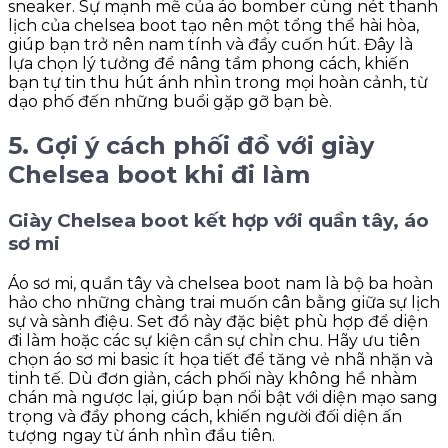
sneaker. Sự mạnh mẽ của áo bomber cùng nét thanh
lịch của chelsea boot tạo nên một tổng thể hài hòa,
giúp bạn trở nên nam tính và đầy cuốn hút. Đây là
lựa chọn lý tưởng để nâng tầm phong cách, khiến
bạn tự tin thu hút ánh nhìn trong mọi hoàn cảnh, từ
dạo phố đến những buổi gặp gỡ bạn bè.
5. Gợi ý cách phối đồ với giày
Chelsea boot khi đi làm
Giày Chelsea boot kết hợp với quần tây, áo
sơ mi
Áo sơ mi, quần tây và chelsea boot nam là bộ ba hoàn
hảo cho những chàng trai muốn cân bằng giữa sự lịch
sự và sành điệu. Set đồ này đặc biệt phù hợp để diện
đi làm hoặc các sự kiện cần sự chỉn chu. Hãy ưu tiên
chọn áo sơ mi basic ít họa tiết để tăng vẻ nhã nhặn và
tinh tế. Dù đơn giản, cách phối này không hề nhàm
chán mà ngược lại, giúp bạn nổi bật với diện mạo sang
trọng và đầy phong cách, khiến người đối diện ấn
tượng ngay từ ánh nhìn đầu tiên.