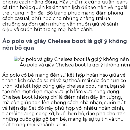
phong cách năng động. Hãy thử mix cùng quần jeans
cá tính hoặc quần kaki thanh lịch để tạo nên vẻ ngoài
trẻ trung, hiện đại. Bộ trang phục mang đậm phong
cách casual, phù hợp cho những chàng trai ưa
chuộng sự đơn giản nhưng vẫn muốn giữ vẻ sành
điệu và cuốn hút trong mọi hoàn cảnh.
Áo polo và giày Chelsea boot là gợi ý không
nên bỏ qua
Áo polo và giày Chelsea boot là gợi ý không nê
Áo polo cổ bẻ mang đến sự kết hợp hoàn hảo giữa vẻ
thanh lịch của áo sơ mi và sự thoải mái của áo thun cổ
tròn. Khi kết hợp cùng giày chelsea boot nam, bạn sẽ
tạo nên một diện mạo vừa lịch lãm vừa năng động.
Chelsea boot không chỉ là điểm nhấn đầy ấn tượng,
mà còn giúp tôn lên phong cách nhã nhặn, cuốn hút
và hiện đại. Set đồ này phù hợp với nhiều hoàn cảnh,
từ môi trường công sở, buổi hẹn hò, dạo phố cho đến
những cuộc gặp gỡ bạn bè, mang lại sự tự tin và thu
hút trong mọi khoảnh khắc.