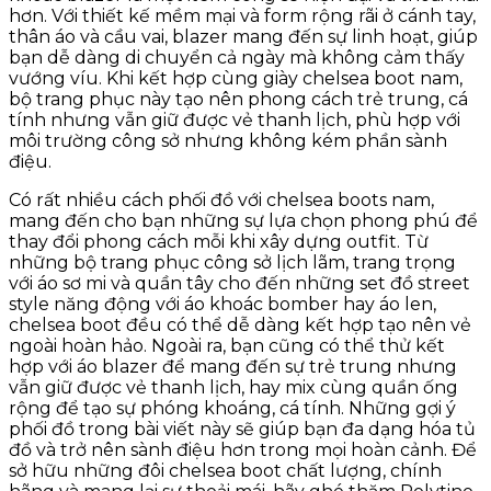
hơn. Với thiết kế mềm mại và form rộng rãi ở cánh tay,
thân áo và cầu vai, blazer mang đến sự linh hoạt, giúp
bạn dễ dàng di chuyển cả ngày mà không cảm thấy
vướng víu. Khi kết hợp cùng giày chelsea boot nam,
bộ trang phục này tạo nên phong cách trẻ trung, cá
tính nhưng vẫn giữ được vẻ thanh lịch, phù hợp với
môi trường công sở nhưng không kém phần sành
điệu.
Có rất nhiều cách phối đồ với chelsea boots nam,
mang đến cho bạn những sự lựa chọn phong phú để
thay đổi phong cách mỗi khi xây dựng outfit. Từ
những bộ trang phục công sở lịch lãm, trang trọng
với áo sơ mi và quần tây cho đến những set đồ street
style năng động với áo khoác bomber hay áo len,
chelsea boot đều có thể dễ dàng kết hợp tạo nên vẻ
ngoài hoàn hảo. Ngoài ra, bạn cũng có thể thử kết
hợp với áo blazer để mang đến sự trẻ trung nhưng
vẫn giữ được vẻ thanh lịch, hay mix cùng quần ống
rộng để tạo sự phóng khoáng, cá tính. Những gợi ý
phối đồ trong bài viết này sẽ giúp bạn đa dạng hóa tủ
đồ và trở nên sành điệu hơn trong mọi hoàn cảnh. Để
sở hữu những đôi chelsea boot chất lượng, chính