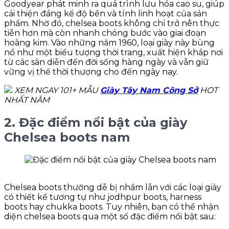
Goodyear phát minh ra quá trình lưu hóa cao su, giúp
cải thiện đáng kể độ bền và tính linh hoạt của sản
phẩm. Nhờ đó, chelsea boots không chỉ trở nên thực
tiễn hơn mà còn nhanh chóng bước vào giai đoạn
hoàng kim. Vào những năm 1960, loại giày này bùng
nổ như một biểu tượng thời trang, xuất hiện khắp nơi
từ các sàn diễn đến đời sống hàng ngày và vẫn giữ
vững vị thế thời thượng cho đến ngày nay.
XEM NGAY 101+ MẪU
Giày Tây Nam Công Sở
HOT
NHẤT NĂM
2. Đặc điểm nổi bật của giày
Chelsea boots nam
Chelsea boots thường dễ bị nhầm lẫn với các loại giày
có thiết kế tương tự như jodhpur boots, harness
boots hay chukka boots. Tuy nhiên, bạn có thể nhận
diện chelsea boots qua một số đặc điểm nổi bật sau: