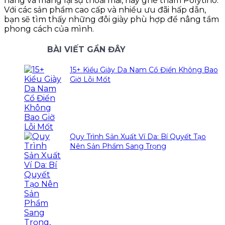
hãng và mang lại sự thoải mái, hãy ghé thăm Polytino.
Với các sản phẩm cao cấp và nhiều ưu đãi hấp dẫn,
bạn sẽ tìm thấy những đôi giày phù hợp để nâng tầm
phong cách của mình.
BÀI VIẾT GẦN ĐÂY
15+ Kiểu Giày Da Nam Cổ Điển Không Bao
Giờ Lỗi Mốt
Quy Trình Sản Xuất Ví Da: Bí Quyết Tạo
Nên Sản Phẩm Sang Trọng