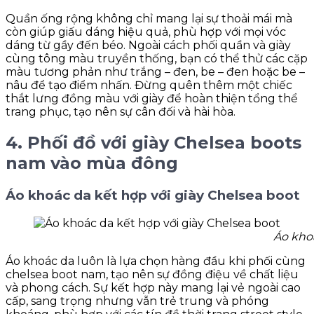
Quần ống rộng không chỉ mang lại sự thoải mái mà
còn giúp giấu dáng hiệu quả, phù hợp với mọi vóc
dáng từ gầy đến béo. Ngoài cách phối quần và giày
cùng tông màu truyền thống, bạn có thể thử các cặp
màu tương phản như trắng – đen, be – đen hoặc be –
nâu để tạo điểm nhấn. Đừng quên thêm một chiếc
thắt lưng đồng màu với giày để hoàn thiện tổng thể
trang phục, tạo nên sự cân đối và hài hòa.
4. Phối đồ với giày Chelsea boots
nam vào mùa đông
Áo khoác da kết hợp với giày Chelsea boot
Áo khoá
Áo khoác da luôn là lựa chọn hàng đầu khi phối cùng
chelsea boot nam, tạo nên sự đồng điệu về chất liệu
và phong cách. Sự kết hợp này mang lại vẻ ngoài cao
cấp, sang trọng nhưng vẫn trẻ trung và phóng