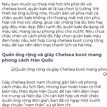
Nếu bạn muốn sự thoải mái hơn khi phối đồ với
chelsea boot, quần kaki sẽ là lựa chọn lý tưởng. Với
thiết kế ống suông nhẹ, thuôn dần về phía mắt cá
chân, quần kaki không chỉ thoáng mát mà còn phù
hợp với mọi vóc dáng, giúp các chàng trai dù béo hay
gầy đều mặc đẹp. Bên cạnh đó, quần kaki đa dạng về
màu sắc, mang lại sự phong phú cho outfit. Nếu chưa
chắc chắn về cách phối đồ, hãy chọn quần kaki màu
đen hoặc nâu, kết hợp cùng chelsea boot cùng tông
màu để tạo nên diện mạo thanh lịch và hài hòa.
Quần ống rộng và giày Chelsea boot mang
phong cách Hàn Quốc
Qu
Giày chelsea boot nam thường gắn liền với phong
cách châu Âu lịch lãm, nhưng bạn hoàn toàn có thể
biến tấu theo style Hàn Quốc để tạo nên diện mạo
trẻ trung và hiện đại. Chỉ cần kết hợp với một chiếc
quần ống rộng đơn giản, bạn đã có ngay một outfit
đẹp chuẩn “nam thần” xứ sở kim chi.