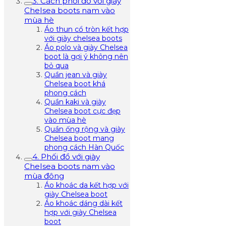
3. Cách phối đồ với giày
Chelsea boots nam vào
mùa hè
Áo thun cổ tròn kết hợp
với giày chelsea boots
Áo polo và giày Chelsea
boot là gợi ý không nên
bỏ qua
Quần jean và giày
Chelsea boot khá
phong cách
Quần kaki và giày
Chelsea boot cực đẹp
vào mùa hè
Quần ống rộng và giày
Chelsea boot mang
phong cách Hàn Quốc
4. Phối đồ với giày
Chelsea boots nam vào
mùa đông
Áo khoác da kết hợp với
giày Chelsea boot
Áo khoác dáng dài kết
hợp với giày Chelsea
boot