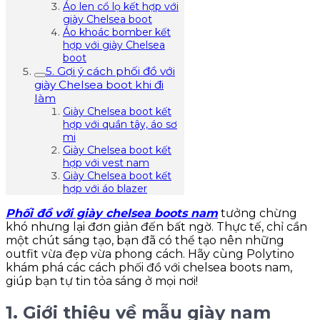
Áo len cổ lọ kết hợp với
giày Chelsea boot
Áo khoác bomber kết
hợp với giày Chelsea
boot
5. Gợi ý cách phối đồ với
giày Chelsea boot khi đi
làm
Giày Chelsea boot kết
hợp với quần tây, áo sơ
mi
Giày Chelsea boot kết
hợp với vest nam
Giày Chelsea boot kết
hợp với áo blazer
Phối đồ với giày chelsea boots nam
tưởng chừng
khó nhưng lại đơn giản đến bất ngờ. Thực tế, chỉ cần
một chút sáng tạo, bạn đã có thể tạo nên những
outfit vừa đẹp vừa phong cách. Hãy cùng Polytino
khám phá các cách phối đồ với chelsea boots nam,
giúp bạn tự tin tỏa sáng ở mọi nơi!
1. Giới thiệu về mẫu giày nam