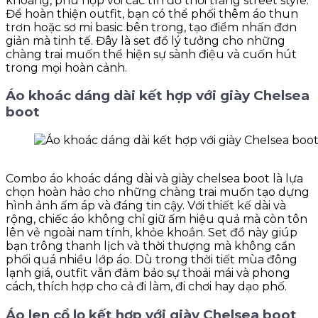
khoáng, phù hợp với các tín đồ thời trang street style.
Để hoàn thiện outfit, bạn có thể phối thêm áo thun
trơn hoặc sơ mi basic bên trong, tạo điểm nhấn đơn
giản mà tinh tế. Đây là set đồ lý tưởng cho những
chàng trai muốn thể hiện sự sành điệu và cuốn hút
trong mọi hoàn cảnh.
Áo khoác dáng dài kết hợp với giày Chelsea
boot
Combo áo khoác dáng dài và giày chelsea boot là lựa
chọn hoàn hảo cho những chàng trai muốn tạo dựng
hình ảnh ấm áp và đáng tin cậy. Với thiết kế dài và
rộng, chiếc áo không chỉ giữ ấm hiệu quả mà còn tôn
lên vẻ ngoài nam tính, khỏe khoắn. Set đồ này giúp
bạn trông thanh lịch và thời thượng mà không cần
phối quá nhiều lớp áo. Dù trong thời tiết mùa đông
lạnh giá, outfit vẫn đảm bảo sự thoải mái và phong
cách, thích hợp cho cả đi làm, đi chơi hay dạo phố.
Áo len cổ lọ kết hợp với giày Chelsea boot