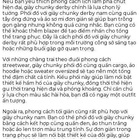
Nếu bạn yêu thích phong cách lịch lãm pha chút
hiện đại, giày chunky derby chính là lựa chọn lý
tưởng. Phối đồ với giày chunky derby nam cùng quần
tây ống đứng và áo sơ mi đơn giản sẽ giúp bạn trông
gọn gàng nhưng không quá cứng nhắc. Bạn cũng có
thể khoác thêm blazer để tạo điểm nhấn cho tổng
thể trang phục. Đây là cách phối đồ với giày chunky
derby rất phù hợp trong môi trường công sở sáng tạo
hoặc những buổi gặp gỡ quan trọng.
Với những chàng trai theo đuổi phong cách
streetwear, giày chunky phối đồ cùng quần cargo, áo
hoodie hoặc sweater oversized sẽ tạo nên một tổng
thể đậm chất cá tính. Kiểu phối này giúp làm nổi bật
thiết kế hầm hố của giày chunky, đồng thời thể hiện
gu thời trang hiện đại và phóng khoáng. Chỉ cần chú
ý lựa chọn màu sắc hài hòa, bạn đã có ngay một outfit
ấn tượng.
Ngoài ra, phong cách tối giản cũng rất phù hợp với
giày chunky nam. Bạn có thể phối đồ với giày chunky
bằng cách kết hợp cùng quần đen, áo thun trắng
hoặc áo len trơn màu trung tính. Sự đơn giản trong
trang phục sẽ làm nổi bật thiết kế của đôi giày, giúp