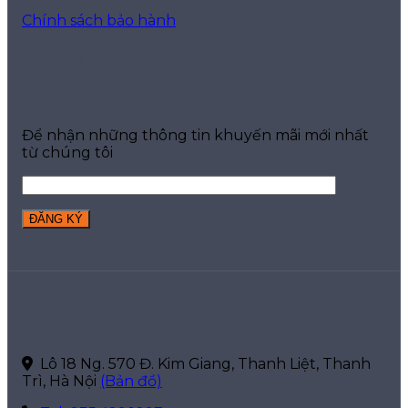
Chính sách bảo hành
Đăng ký email
Để nhận những thông tin khuyến mãi mới nhất
từ chúng tôi
VỀ CHÚNG TÔI
Lô 18 Ng. 570 Đ. Kim Giang, Thanh Liệt, Thanh
Trì, Hà Nội
(Bản đồ)