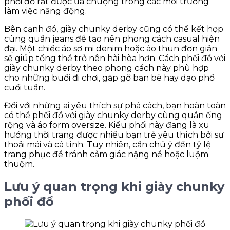
phối đồ rất được ưa chuộng trong các môi trường
làm việc năng động.
Bên cạnh đó, giày chunky derby cũng có thể kết hợp
cùng quần jeans để tạo nên phong cách casual hiện
đại. Một chiếc áo sơ mi denim hoặc áo thun đơn giản
sẽ giúp tổng thể trở nên hài hòa hơn. Cách phối đồ với
giày chunky derby theo phong cách này phù hợp
cho những buổi đi chơi, gặp gỡ bạn bè hay dạo phố
cuối tuần.
Đối với những ai yêu thích sự phá cách, bạn hoàn toàn
có thể phối đồ với giày chunky derby cùng quần ống
rộng và áo form oversize. Kiểu phối này đang là xu
hướng thời trang được nhiều bạn trẻ yêu thích bởi sự
thoải mái và cá tính. Tuy nhiên, cần chú ý đến tỷ lệ
trang phục để tránh cảm giác nặng nề hoặc luộm
thuộm.
Lưu ý quan trọng khi giày chunky
phối đồ