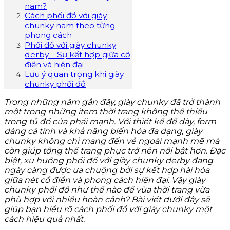
nam?
Cách phối đồ với giày
chunky nam theo từng
phong cách
Phối đồ với giày chunky
derby – Sự kết hợp giữa cổ
điển và hiện đại
Lưu ý quan trọng khi giày
chunky phối đồ
Trong những năm gần đây, giày chunky đã trở thành
một trong những item thời trang không thể thiếu
trong tủ đồ của phái mạnh. Với thiết kế đế dày, form
dáng cá tính và khả năng biến hóa đa dạng, giày
chunky không chỉ mang đến vẻ ngoài mạnh mẽ mà
còn giúp tổng thể trang phục trở nên nổi bật hơn. Đặc
biệt, xu hướng phối đồ với giày chunky derby đang
ngày càng được ưa chuộng bởi sự kết hợp hài hòa
giữa nét cổ điển và phong cách hiện đại. Vậy giày
chunky phối đồ như thế nào để vừa thời trang vừa
phù hợp với nhiều hoàn cảnh? Bài viết dưới đây sẽ
giúp bạn hiểu rõ cách phối đồ với giày chunky một
cách hiệu quả nhất.