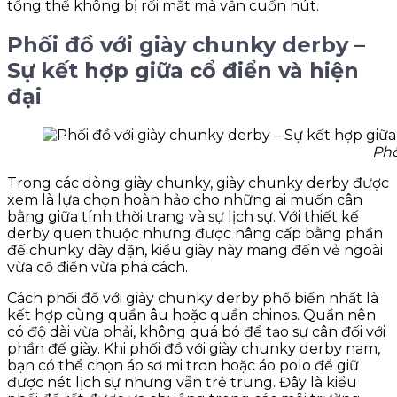
tổng thể không bị rối mắt mà vẫn cuốn hút.
Phối đồ với giày chunky derby –
Sự kết hợp giữa cổ điển và hiện
đại
Phố
Trong các dòng giày chunky, giày chunky derby được
xem là lựa chọn hoàn hảo cho những ai muốn cân
bằng giữa tính thời trang và sự lịch sự. Với thiết kế
derby quen thuộc nhưng được nâng cấp bằng phần
đế chunky dày dặn, kiểu giày này mang đến vẻ ngoài
vừa cổ điển vừa phá cách.
Cách phối đồ với giày chunky derby phổ biến nhất là
kết hợp cùng quần âu hoặc quần chinos. Quần nên
có độ dài vừa phải, không quá bó để tạo sự cân đối với
phần đế giày. Khi phối đồ với giày chunky derby nam,
bạn có thể chọn áo sơ mi trơn hoặc áo polo để giữ
được nét lịch sự nhưng vẫn trẻ trung. Đây là kiểu