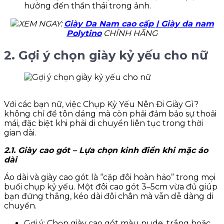
hưởng đến thần thái trong ảnh.
XEM NGAY:
Giày Da Nam cao cấp | Giày da nam
Polytino
CHÍNH HÃNG
2. Gợi ý chọn giày kỷ yếu cho nữ
Với các bạn nữ, việc Chụp Kỷ Yếu Nên Đi Giày Gì?
không chỉ để tôn dáng mà còn phải đảm bảo sự thoải
mái, đặc biệt khi phải di chuyển liên tục trong thời
gian dài.
2.1. Giày cao gót – Lựa chọn kinh điển khi mặc áo
dài
Áo dài và giày cao gót là “cặp đôi hoàn hảo” trong mọi
buổi chụp kỷ yếu. Một đôi cao gót 3–5cm vừa đủ giúp
bạn đứng thẳng, kéo dài đôi chân mà vẫn dễ dàng di
chuyển.
Gợi ý: Chọn giày cao gót màu nude, trắng hoặc