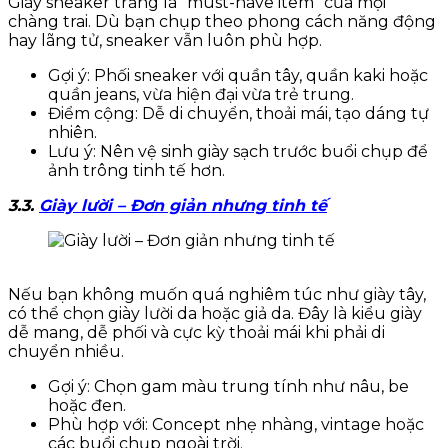
Giày sneaker trắng là “must-have item” của mọi
chàng trai. Dù bạn chụp theo phong cách năng động
hay lãng tử, sneaker vẫn luôn phù hợp.
Gợi ý: Phối sneaker với quần tây, quần kaki hoặc
quần jeans, vừa hiện đại vừa trẻ trung.
Điểm cộng: Dễ di chuyển, thoải mái, tạo dáng tự
nhiên.
Lưu ý: Nên vệ sinh giày sạch trước buổi chụp để
ảnh trông tinh tế hơn.
3.3.
Giày lười – Đơn giản nhưng tinh tế
Nếu bạn không muốn quá nghiêm túc như giày tây,
có thể chọn giày lười da hoặc giả da. Đây là kiểu giày
dễ mang, dễ phối và cực kỳ thoải mái khi phải di
chuyển nhiều.
Gợi ý: Chọn gam màu trung tính như nâu, be
hoặc đen.
Phù hợp với: Concept nhẹ nhàng, vintage hoặc
các buổi chụp ngoài trời.