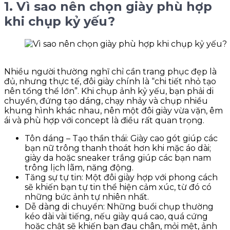
1. Vì sao nên chọn giày phù hợp
khi chụp kỷ yếu?
Nhiều người thường nghĩ chỉ cần trang phục đẹp là
đủ, nhưng thực tế, đôi giày chính là “chi tiết nhỏ tạo
nên tổng thể lớn”. Khi chụp ảnh kỷ yếu, bạn phải di
chuyển, đứng tạo dáng, chạy nhảy và chụp nhiều
khung hình khác nhau, nên một đôi giày vừa vặn, êm
ái và phù hợp với concept là điều rất quan trọng.
Tôn dáng – Tạo thần thái: Giày cao gót giúp các
bạn nữ trông thanh thoát hơn khi mặc áo dài;
giày da hoặc sneaker trắng giúp các bạn nam
trông lịch lãm, năng động.
Tăng sự tự tin: Một đôi giày hợp với phong cách
sẽ khiến bạn tự tin thể hiện cảm xúc, từ đó có
những bức ảnh tự nhiên nhất.
Dễ dàng di chuyển: Những buổi chụp thường
kéo dài vài tiếng, nếu giày quá cao, quá cứng
hoặc chật sẽ khiến bạn đau chân, mỏi mệt, ảnh