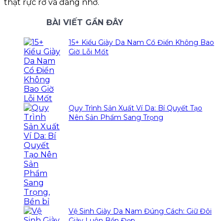
thật rực rỡ và đáng nhớ.
BÀI VIẾT GẦN ĐÂY
15+ Kiểu Giày Da Nam Cổ Điển Không Bao
Giờ Lỗi Mốt
Quy Trình Sản Xuất Ví Da: Bí Quyết Tạo
Nên Sản Phẩm Sang Trọng
Vệ Sinh Giày Da Nam Đúng Cách: Giữ Đôi
Giày Luôn Bền Đẹp