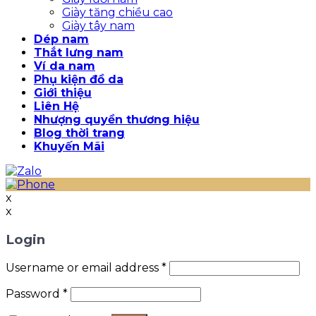
Giày tăng chiều cao
Giày tây nam
Dép nam
Thắt lưng nam
Ví da nam
Phụ kiện đồ da
Giới thiệu
Liên Hệ
Nhượng quyền thương hiệu
Blog thời trang
Khuyến Mãi
x
x
Login
Username or email address
*
Password
*