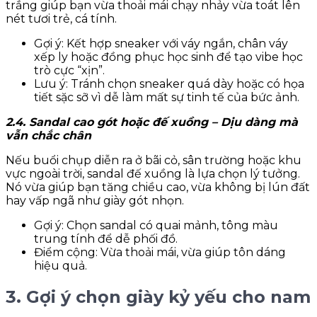
trắng giúp bạn vừa thoải mái chạy nhảy vừa toát lên
nét tươi trẻ, cá tính.
Gợi ý: Kết hợp sneaker với váy ngắn, chân váy
xếp ly hoặc đồng phục học sinh để tạo vibe học
trò cực “xịn”.
Lưu ý: Tránh chọn sneaker quá dày hoặc có họa
tiết sặc sỡ vì dễ làm mất sự tinh tế của bức ảnh.
2.4. Sandal cao gót hoặc đế xuồng – Dịu dàng mà
vẫn chắc chân
Nếu buổi chụp diễn ra ở bãi cỏ, sân trường hoặc khu
vực ngoài trời, sandal đế xuồng là lựa chọn lý tưởng.
Nó vừa giúp bạn tăng chiều cao, vừa không bị lún đất
hay vấp ngã như giày gót nhọn.
Gợi ý: Chọn sandal có quai mảnh, tông màu
trung tính để dễ phối đồ.
Điểm cộng: Vừa thoải mái, vừa giúp tôn dáng
hiệu quả.
3. Gợi ý chọn giày kỷ yếu cho nam