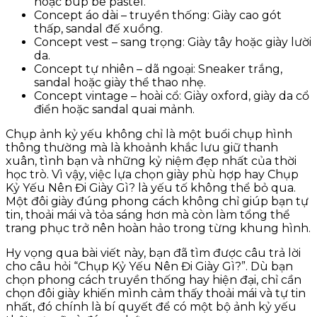
hoặc búp bê pastel.
Concept áo dài – truyền thống: Giày cao gót
thấp, sandal đế xuồng.
Concept vest – sang trọng: Giày tây hoặc giày lười
da.
Concept tự nhiên – dã ngoại: Sneaker trắng,
sandal hoặc giày thể thao nhẹ.
Concept vintage – hoài cổ: Giày oxford, giày da cổ
điển hoặc sandal quai mảnh.
Chụp ảnh kỷ yếu không chỉ là một buổi chụp hình
thông thường mà là khoảnh khắc lưu giữ thanh
xuân, tình bạn và những kỷ niệm đẹp nhất của thời
học trò. Vì vậy, việc lựa chọn giày phù hợp hay Chụp
Kỷ Yếu Nên Đi Giày Gì? là yếu tố không thể bỏ qua.
Một đôi giày đúng phong cách không chỉ giúp bạn tự
tin, thoải mái và tỏa sáng hơn mà còn làm tổng thể
trang phục trở nên hoàn hảo trong từng khung hình.
Hy vọng qua bài viết này, bạn đã tìm được câu trả lời
cho câu hỏi “Chụp Kỷ Yếu Nên Đi Giày Gì?”. Dù bạn
chọn phong cách truyền thống hay hiện đại, chỉ cần
chọn đôi giày khiến mình cảm thấy thoải mái và tự tin
nhất, đó chính là bí quyết để có một bộ ảnh kỷ yếu