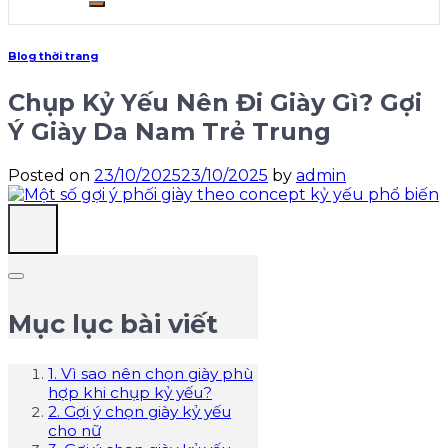
Blog thời trang
Chụp Kỷ Yếu Nên Đi Giày Gì? Gợi
Ý Giày Da Nam Trẻ Trung
Posted on
23/10/2025
23/10/2025
by
admin
Mục lục bài viết
1. Vì sao nên chọn giày phù
hợp khi chụp kỷ yếu?
2. Gợi ý chọn giày kỷ yếu
cho nữ