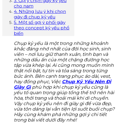
3. Gợi ý chọn giày kỷ yếu
cho nam
4. Những lưu ý khi chọn
giày đi chụp kỷ yếu
5. Một số gợi ý phối giày
theo concept kỷ yếu phổ
biến
Chụp kỷ yếu là một trong những khoảnh
khắc đáng nhớ nhất của đời học sinh, sinh
viên – nơi lưu giữ thanh xuân, tình bạn và
những dấu ấn của một chặng đường học
tập vừa khép lại. Ai cũng mong muốn mình
thật nổi bật, tự tin và tỏa sáng trong từng
bức ảnh. Bên cạnh trang phục áo dài, vest,
hay đồng phục, Việc
Chụp Kỷ Yếu Nên Đi
Giày Gì
phù hợp khi chụp kỷ yếu cũng là
yếu tố quan trọng giúp tổng thể trở nên hài
hòa, thời trang và thoải mái khi di chuyển.
Vậy chụp kỷ yếu nên đi giày gì để vừa đẹp,
vừa tôn dáng lại vẫn tiện lợi suốt buổi chụp?
Hãy cùng khám phá những gợi ý chi tiết
trong bài viết dưới đây nhé!