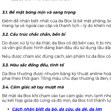
3.1. Bề mặt bóng mịn và sang trọng
Điểm dễ nhận biết nhất của da Box là bề mặt phẳng, bó
mang lại vẻ ngoài cao cấp và thanh lịch – lý do khiến 
3.2. Cấu trúc chắc chắn, bền bỉ
Do được xử lý từ da thật, da Box có độ bền cao, ít bị n
và vẫn giữ được hình dáng ban đầu dù sử dụng lâu dài
Nếu được chăm sóc đúng cách, sản phẩm từ da Box có 
3.3. Màu sắc đồng đều, tinh tế
Da Box thường được nhuộm bằng kỹ thuật aniline hoặc 
phai theo thời gian. Tông màu chủ đạo thường là đen,
3.4. Cảm giác sờ tay mượt mà
Bề mặt da Box khi chạm vào tạo cảm giác mịn, lạnh nhẹ
sự kết hợp giữa độ cứng và độ mịn, da Box trở thành l
Cách nhận biết da bò, da cừu, da dê, da lợn