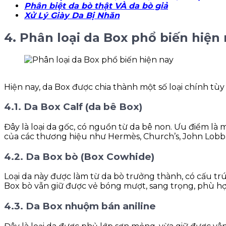
Phân biệt da bò thật VÀ da bò giả
Xử Lý Giày Da Bị Nhăn
4. Phân loại da Box phổ biến hiện
Hiện nay, da Box được chia thành một số loại chính tù
4.1. Da Box Calf (da bê Box)
Đây là loại da gốc, có nguồn từ da bê non. Ưu điểm là 
của các thương hiệu như Hermès, Church’s, John Lob
4.2. Da Box bò (Box Cowhide)
Loại da này được làm từ da bò trưởng thành, có cấu t
Box bò vẫn giữ được vẻ bóng mượt, sang trọng, phù hợp 
4.3. Da Box nhuộm bán aniline