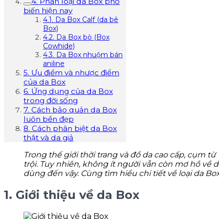
4. Phân loại da Box phổ
biến hiện nay
4.1. Da Box Calf (da bê
Box)
4.2. Da Box bò (Box
Cowhide)
4.3. Da Box nhuộm bán
aniline
5. Ưu điểm và nhược điểm
của da Box
6. Ứng dụng của da Box
trong đời sống
7. Cách bảo quản da Box
luôn bền đẹp
8. Cách phân biệt da Box
thật và da giả
Trong thế giới thời trang và đồ da cao cấp, cụm từ 
trội. Tuy nhiên, không ít người vẫn còn mơ hồ về da
dùng đến vậy. Cùng tìm hiểu chi tiết về loại da Box
1. Giới thiệu về da Box