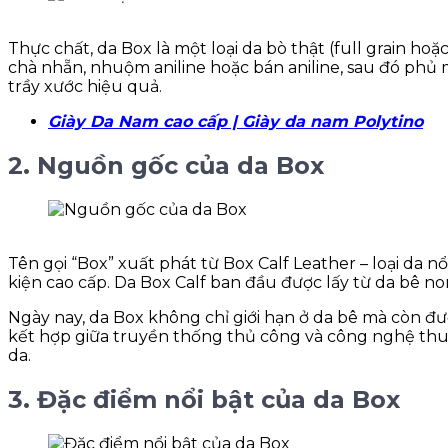
Thực chất, da Box là một loại da bò thật (full grain ho
chà nhẵn, nhuộm aniline hoặc bán aniline, sau đó ph
trầy xước hiệu quả.
Giày Da Nam cao cấp | Giày da nam Polytino
2. Nguồn gốc của da Box
Tên gọi “Box” xuất phát từ Box Calf Leather – loại da n
kiện cao cấp. Da Box Calf ban đầu được lấy từ da bê no
Ngày nay, da Box không chỉ giới hạn ở da bê mà còn đ
kết hợp giữa truyền thống thủ công và công nghệ thuộ
da.
3. Đặc điểm nổi bật của da Box