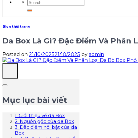
Search
for:
Blog thời trang
Da Box Là Gì? Đặc Điểm Và Phân L
Posted on
21/10/2025
21/10/2025
by
admin
Mục lục bài viết
1. Giới thiệu về da Box
2. Nguồn gốc của da Box
3. Đặc điểm nổi bật của da
Box