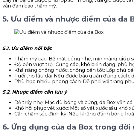
Đây là loại da được phủ lớp sơn mỏng, vừa giữ được vâ
vẫn đảm bảo thẩm mỹ.
5. Ưu điểm và nhược điểm của da 
5.1. Ưu điểm nổi bật
Thẩm mỹ cao: Bề mặt bóng nhẹ, mịn màng giúp sả
Độ bền vượt trội: Cứng cáp, khó biến dạng, phù h
Khả năng chống nước, chống bẩn tốt: Lớp phủ bảo 
Tuổi thọ lâu dài: Nếu được bảo quản đúng cách, 
Phù hợp nhiều phong cách: Dễ phối với trang phục
5.2. Nhược điểm cần lưu ý
Dễ trầy nhẹ: Mặc dù bóng và cứng, da Box vẫn có 
Khó hồi phục vết xước: Một số vết xước sâu khó 
Cần chăm sóc định kỳ: Nếu không đánh bóng hoặc 
6. Ứng dụng của da Box trong đời