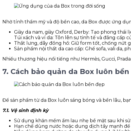
Nhờ tính thẩm mỹ và độ bền cao, da Box được ứng dụng
Giày da nam, giày Oxford, Derby: Tạo phong thái l
Túi xách và ví da: Tôn lên sự tinh tế và đẳng cấp 
Thắt lưng, dây đồng hồ: Giữ form tốt, chống nứt g
Sản phẩm nội thất da cao cấp: Ghế sofa, vali da, phụ
Nhiều thương hiệu nổi tiếng như Hermès, Gucci, Prada,
7. Cách bảo quản da Box luôn bền
Để sản phẩm từ da Box luôn sáng bóng và bền lâu, bạn
7.1. Vệ sinh định kỳ
Sử dụng khăn mềm ẩm lau nhẹ bề mặt sau khi sử
Hạn chế dùng nước hoặc dung dịch tẩy mạnh để 