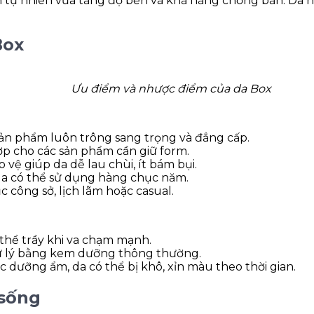
n tự nhiên vừa tăng độ bền và khả năng chống bẩn. Da nà
Box
Ưu điểm và nhược điểm của da Box
n phẩm luôn trông sang trọng và đẳng cấp.
ợp cho các sản phẩm cần giữ form.
vệ giúp da dễ lau chùi, ít bám bụi.
da có thể sử dụng hàng chục năm.
 công sở, lịch lãm hoặc casual.
thể trầy khi va chạm mạnh.
xử lý bằng kem dưỡng thông thường.
dưỡng ẩm, da có thể bị khô, xỉn màu theo thời gian.
 sống