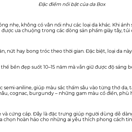
Đặc điểm nổi bật của da Box
ng nhẹ, không có vân nổi như các loại da khác. Khi ánh 
nó được ưa chuộng trong các dòng sản phẩm giày tây, túi 
hăn, nứt hay bong tróc theo thời gian. Đặc biệt, loại da 
.
thể bền đẹp suốt 10–15 năm mà vẫn giữ được độ sáng b
semi-aniline, giúp màu sắc thấm sâu vào từng thớ da, t
 nâu, cognac, burgundy – những gam màu cổ điển, phù hợ
 và cứng cáp. Đây là đặc trưng giúp người dùng dễ dàng
ựa chọn hoàn hảo cho những ai yêu thích phong cách tin