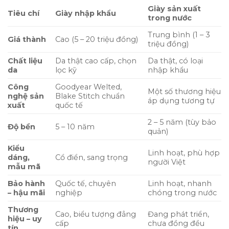
Giày sản xuất
Tiêu chí
Giày nhập khẩu
trong nước
Trung bình (1 – 3
Giá thành
Cao (5 – 20 triệu đồng)
triệu đồng)
Chất liệu
Da thật cao cấp, chọn
Da thật, có loại
da
lọc kỹ
nhập khẩu
Công
Goodyear Welted,
Một số thương hiệu
nghệ sản
Blake Stitch chuẩn
áp dụng tương tự
xuất
quốc tế
2 – 5 năm (tùy bảo
Độ bền
5 – 10 năm
quản)
Kiểu
Linh hoạt, phù hợp
dáng,
Cổ điển, sang trọng
người Việt
mẫu mã
Bảo hành
Quốc tế, chuyên
Linh hoạt, nhanh
– hậu mãi
nghiệp
chóng trong nước
Thương
Cao, biểu tượng đẳng
Đang phát triển,
hiệu – uy
cấp
chưa đồng đều
tín