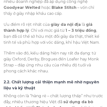
nhiều doanh nghiệp đã áp dụng công nghệ
Goodyear Welted
hoặc
Blake Stitch
– vốn chỉ
thấy ở giày nhập khẩu cao cấp.
Ưu điểm rõ rệt nhất của
giày da nội địa
là
giá
thành hợp lý
. Chỉ với mức giá từ
1 – 3 triệu đồng
,
bạn đã có thể sở hữu một đôi giày da thật, thiết kế
tinh tế và phù hợp với vóc dáng, khí hậu Việt Nam.
Thêm vào đó, kiểu dáng hiện nay rất đa dạng: từ
giày Oxford, Derby, Brogues đến Loafer hay Monk
Strap – đáp ứng nhu cầu của nhiều độ tuổi và
phong cách khác nhau.
2.2. Chất lượng cải thiện mạnh mẽ nhờ nguyên
liệu và kỹ thuật
Không còn là “hàng rẻ – chất lượng thấp” như trước
đây, nhiều thương hiệu Việt đã
sử dụng da bò