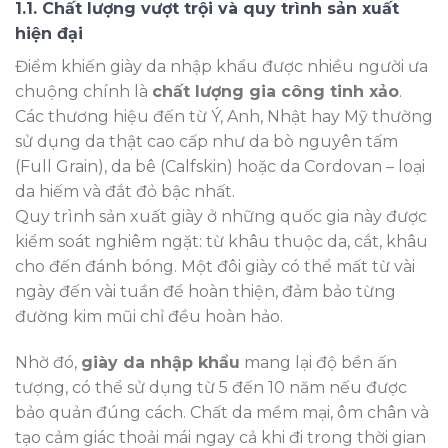
1.1. Chất lượng vượt trội và quy trình sản xuất
hiện đại
Điểm khiến giày da nhập khẩu được nhiều người ưa
chuộng chính là
chất lượng gia công tinh xảo
.
Các thương hiệu đến từ Ý, Anh, Nhật hay Mỹ thường
sử dụng da thật cao cấp như da bò nguyên tấm
(Full Grain), da bê (Calfskin) hoặc da Cordovan – loại
da hiếm và đắt đỏ bậc nhất.
Quy trình sản xuất giày ở những quốc gia này được
kiểm soát nghiêm ngặt: từ khâu thuộc da, cắt, khâu
cho đến đánh bóng. Một đôi giày có thể mất từ vài
ngày đến vài tuần để hoàn thiện, đảm bảo từng
đường kim mũi chỉ đều hoàn hảo.
Nhờ đó,
giày da nhập khẩu
mang lại độ bền ấn
tượng, có thể sử dụng từ 5 đến 10 năm nếu được
bảo quản đúng cách. Chất da mềm mại, ôm chân và
tạo cảm giác thoải mái ngay cả khi đi trong thời gian