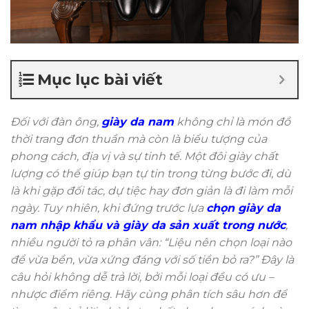
Mục lục bài viết
Đối với đàn ông,
giày da nam
không chỉ là món đồ
thời trang đơn thuần mà còn là biểu tượng của
phong cách, địa vị và sự tinh tế. Một đôi giày chất
lượng có thể giúp bạn tự tin trong từng bước đi, dù
là khi gặp đối tác, dự tiệc hay đơn giản là đi làm mỗi
ngày. Tuy nhiên, khi đứng trước lựa
chọn giày da
nam nhập khẩu và giày da sản xuất trong nước
,
nhiều người tỏ ra phân vân: “Liệu nên chọn loại nào
để vừa bền, vừa xứng đáng với số tiền bỏ ra?” Đây là
câu hỏi không dễ trả lời, bởi mỗi loại đều có ưu –
nhược điểm riêng. Hãy cùng phân tích sâu hơn để