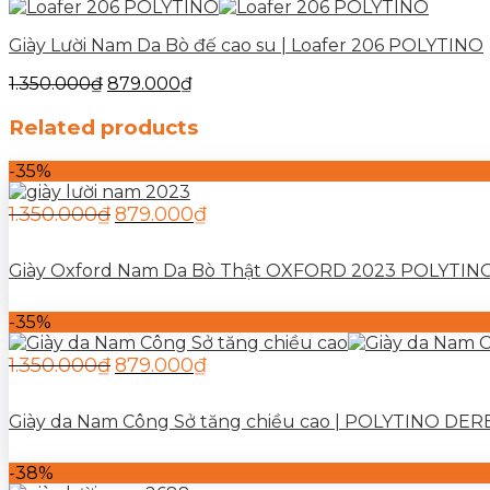
Giày Lười Nam Da Bò đế cao su | Loafer 206 POLYTINO
1.350.000
₫
879.000
₫
Related products
-35%
1.350.000
₫
879.000
₫
Giày Oxford Nam Da Bò Thật OXFORD 2023 POLYTINO
-35%
1.350.000
₫
879.000
₫
Giày da Nam Công Sở tăng chiều cao | POLYTINO DER
-38%