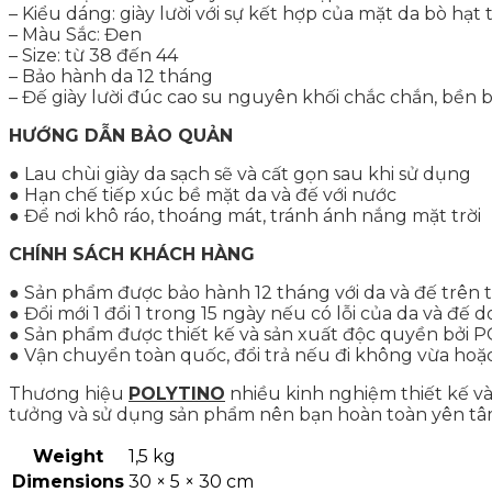
– Kiểu dáng: giày lười với sự kết hợp của mặt da bò hạt
– Màu Sắc: Đen
– Size: từ 38 đến 44
– Bảo hành da 12 tháng
– Đế giày lười đúc cao su nguyên khối chắc chắn, bền 
HƯỚNG DẪN BẢO QUẢN
● Lau chùi giày da sạch sẽ và cất gọn sau khi sử dụng
● Hạn chế tiếp xúc bề mặt da và đế với nước
● Để nơi khô ráo, thoáng mát, tránh ánh nắng mặt trời
CHÍNH SÁCH KHÁCH HÀNG
● Sản phẩm được bảo hành 12 tháng với da và đế trên
● Đổi mới 1 đổi 1 trong 15 ngày nếu có lỗi của da và đế 
● Sản phẩm được thiết kế và sản xuất độc quyền bởi P
● Vận chuyển toàn quốc, đổi trả nếu đi không vừa ho
Thương hiệu
POLYTINO
nhiều kinh nghiệm thiết kế và
tưởng và sử dụng sản phẩm nên bạn hoàn toàn yên t
Weight
1,5 kg
Dimensions
30 × 5 × 30 cm