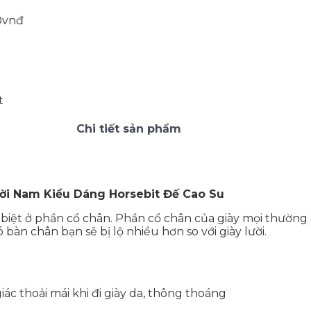
00vnđ
t
Chi tiết sản phẩm
ười Nam Kiểu Dáng Horsebit Đế Cao Su
c biệt ở phần cổ chân. Phần cổ chân của giày mọi thường
àn chân bạn sẽ bị lộ nhiều hơn so với giày lười.
ác thoải mái khi đi giày da, thông thoáng