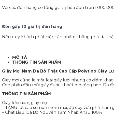
Với các đơn hàng có tổng giá trị hóa đơn trên 1,000,0
Đền gấp 10 giá trị đơn hàng
Nếu quý khách phát hiện sản phẩm không phải da thậ
MÔ TẢ
THÔNG TIN SẢN PHẨM
Giày Mọi Nam Da Bò
Thật Cao Cấp Polytino Giày L
Giày mọi cũng là một loại giày lười nhưng có điểm khá
Còn phần đầu mũi giày được khoét mở rộng hơn. Do đó b
THÔNG TIN SẢN PHẨM
Giày lười nam, giày mọi:
– TẶNG lót cao su non mềm mại, độ dày vừa phải, cảm gi
– Chất Liệu: Da Bò Nguyên Tấm Nhập Khẩu 100%