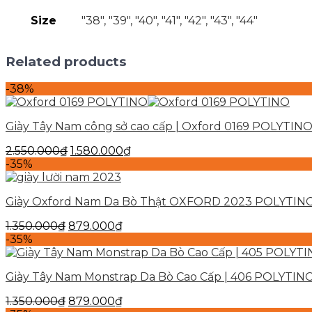
Size
"38", "39", "40", "41", "42", "43", "44"
Related products
-38%
Giày Tây Nam công sở cao cấp | Oxford 0169 POLYTIN
2.550.000
₫
1.580.000
₫
-35%
Giày Oxford Nam Da Bò Thật OXFORD 2023 POLYTINO
1.350.000
₫
879.000
₫
-35%
Giày Tây Nam Monstrap Da Bò Cao Cấp | 406 POLYTIN
1.350.000
₫
879.000
₫