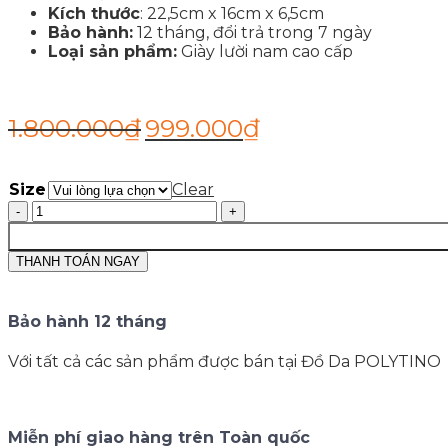
Kích thước
: 22,5cm x 16cm x 6,5cm
Bảo hành:
12 tháng, đổi trả trong 7 ngày
Loại sản phẩm:
Giày lười nam cao cấp
1.800.000
₫
999.000
₫
Size
Clear
Giày
Mọi
Nam
THANH TOÁN NGAY
Da
Bò
Thật
Bảo hành 12 tháng
Cao
Cấp
|
Với tất cả các sản phẩm được bán tại Đồ Da POLYTINO
Horsebit
0175
POLYTINO
Miễn phí giao hàng trên Toàn quốc
quantity