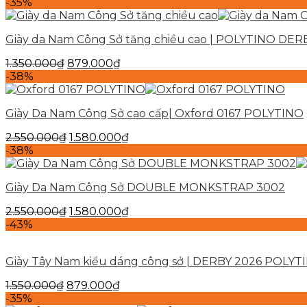
-35%
Giày da Nam Công Sở tăng chiều cao | POLYTINO DER
1.350.000
₫
879.000
₫
-38%
Giày Da Nam Công Sở cao cấp| Oxford 0167 POLYTINO
2.550.000
₫
1.580.000
₫
-38%
Giày Da Nam Công Sở DOUBLE MONKSTRAP 3002
2.550.000
₫
1.580.000
₫
-43%
Giày Tây Nam kiểu dáng công sở | DERBY 2026 POLYT
1.550.000
₫
879.000
₫
-35%