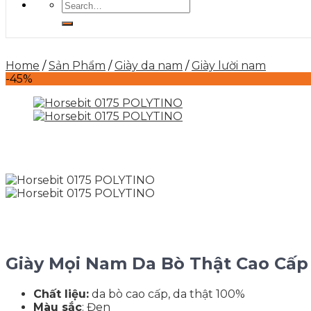
Search
for:
Home
/
Sản Phẩm
/
Giày da nam
/
Giày lười nam
-45%
Giày Mọi Nam Da Bò Thật Cao Cấp 
Chất liệu:
da bò cao cấp, da thật 100%
Màu sắc
: Đen