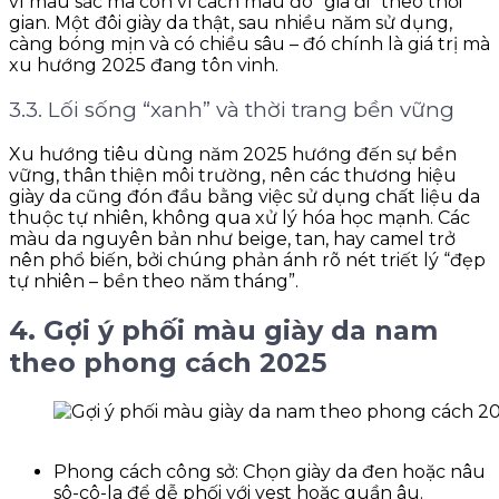
vì màu sắc mà còn vì cách màu đó “già đi” theo thời
gian. Một đôi giày da thật, sau nhiều năm sử dụng,
càng bóng mịn và có chiều sâu – đó chính là giá trị mà
xu hướng 2025 đang tôn vinh.
3.3. Lối sống “xanh” và thời trang bền vững
Xu hướng tiêu dùng năm 2025 hướng đến sự bền
vững, thân thiện môi trường, nên các thương hiệu
giày da cũng đón đầu bằng việc sử dụng chất liệu da
thuộc tự nhiên, không qua xử lý hóa học mạnh. Các
màu da nguyên bản như beige, tan, hay camel trở
nên phổ biến, bởi chúng phản ánh rõ nét triết lý “đẹp
tự nhiên – bền theo năm tháng”.
4. Gợi ý phối màu giày da nam
theo phong cách 2025
Phong cách công sở: Chọn giày da đen hoặc nâu
sô-cô-la để dễ phối với vest hoặc quần âu.