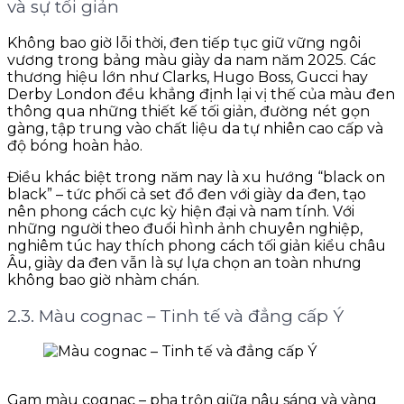
và sự tối giản
Không bao giờ lỗi thời, đen tiếp tục giữ vững ngôi
vương trong bảng màu giày da nam năm 2025. Các
thương hiệu lớn như Clarks, Hugo Boss, Gucci hay
Derby London đều khẳng định lại vị thế của màu đen
thông qua những thiết kế tối giản, đường nét gọn
gàng, tập trung vào chất liệu da tự nhiên cao cấp và
độ bóng hoàn hảo.
Điều khác biệt trong năm nay là xu hướng “black on
black” – tức phối cả set đồ đen với giày da đen, tạo
nên phong cách cực kỳ hiện đại và nam tính. Với
những người theo đuổi hình ảnh chuyên nghiệp,
nghiêm túc hay thích phong cách tối giản kiểu châu
Âu, giày da đen vẫn là sự lựa chọn an toàn nhưng
không bao giờ nhàm chán.
2.3. Màu cognac – Tinh tế và đẳng cấp Ý
Gam màu cognac – pha trộn giữa nâu sáng và vàng