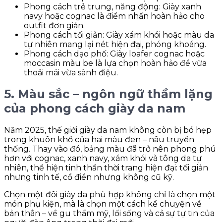
Phong cách trẻ trung, năng động: Giày xanh
navy hoặc cognac là điểm nhấn hoàn hảo cho
outfit đơn giản.
Phong cách tối giản: Giày xám khói hoặc màu da
tự nhiên mang lại nét hiện đại, phóng khoáng.
Phong cách dạo phố: Giày loafer cognac hoặc
moccasin màu be là lựa chọn hoàn hảo để vừa
thoải mái vừa sành điệu.
5. Màu sắc – ngôn ngữ thầm lặng
của phong cách giày da nam
Năm 2025, thế giới giày da nam không còn bị bó hẹp
trong khuôn khổ của hai màu đen – nâu truyền
thống. Thay vào đó, bảng màu đã trở nên phong phú
hơn với cognac, xanh navy, xám khói và tông da tự
nhiên, thể hiện tinh thần thời trang hiện đại: tối giản
nhưng tinh tế, cổ điển nhưng không cũ kỹ.
Chọn một đôi giày da phù hợp không chỉ là chọn một
món phụ kiện, mà là chọn một cách kể chuyện về
bản thân – về gu thẩm mỹ, lối sống và cả sự tự tin của