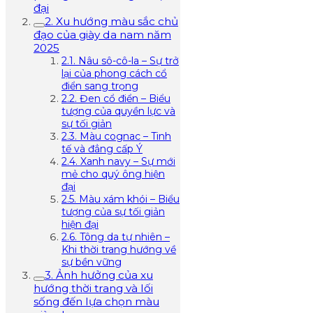
đại
2. Xu hướng màu sắc chủ
đạo của giày da nam năm
2025
2.1. Nâu sô-cô-la – Sự trở
lại của phong cách cổ
điển sang trọng
2.2. Đen cổ điển – Biểu
tượng của quyền lực và
sự tối giản
2.3. Màu cognac – Tinh
tế và đẳng cấp Ý
2.4. Xanh navy – Sự mới
mẻ cho quý ông hiện
đại
2.5. Màu xám khói – Biểu
tượng của sự tối giản
hiện đại
2.6. Tông da tự nhiên –
Khi thời trang hướng về
sự bền vững
3. Ảnh hưởng của xu
hướng thời trang và lối
sống đến lựa chọn màu