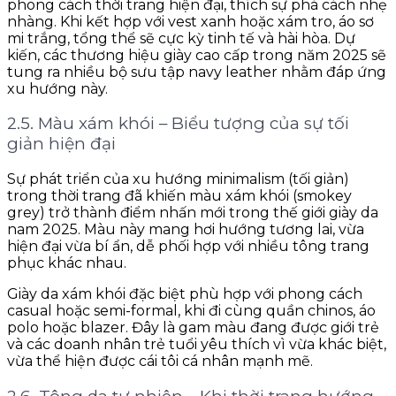
phong cách thời trang hiện đại, thích sự phá cách nhẹ
nhàng. Khi kết hợp với vest xanh hoặc xám tro, áo sơ
mi trắng, tổng thể sẽ cực kỳ tinh tế và hài hòa. Dự
kiến, các thương hiệu giày cao cấp trong năm 2025 sẽ
tung ra nhiều bộ sưu tập navy leather nhằm đáp ứng
xu hướng này.
2.5. Màu xám khói – Biểu tượng của sự tối
giản hiện đại
Sự phát triển của xu hướng minimalism (tối giản)
trong thời trang đã khiến màu xám khói (smokey
grey) trở thành điểm nhấn mới trong thế giới giày da
nam 2025. Màu này mang hơi hướng tương lai, vừa
hiện đại vừa bí ẩn, dễ phối hợp với nhiều tông trang
phục khác nhau.
Giày da xám khói đặc biệt phù hợp với phong cách
casual hoặc semi-formal, khi đi cùng quần chinos, áo
polo hoặc blazer. Đây là gam màu đang được giới trẻ
và các doanh nhân trẻ tuổi yêu thích vì vừa khác biệt,
vừa thể hiện được cái tôi cá nhân mạnh mẽ.