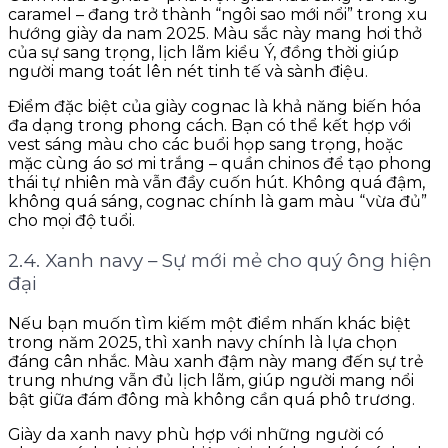
caramel – đang trở thành “ngôi sao mới nổi” trong xu
hướng giày da nam 2025. Màu sắc này mang hơi thở
của sự sang trọng, lịch lãm kiểu Ý, đồng thời giúp
người mang toát lên nét tinh tế và sành điệu.
Điểm đặc biệt của giày cognac là khả năng biến hóa
đa dạng trong phong cách. Bạn có thể kết hợp với
vest sáng màu cho các buổi họp sang trọng, hoặc
mặc cùng áo sơ mi trắng – quần chinos để tạo phong
thái tự nhiên mà vẫn đầy cuốn hút. Không quá đậm,
không quá sáng, cognac chính là gam màu “vừa đủ”
cho mọi độ tuổi.
2.4. Xanh navy – Sự mới mẻ cho quý ông hiện
đại
Nếu bạn muốn tìm kiếm một điểm nhấn khác biệt
trong năm 2025, thì xanh navy chính là lựa chọn
đáng cân nhắc. Màu xanh đậm này mang đến sự trẻ
trung nhưng vẫn đủ lịch lãm, giúp người mang nổi
bật giữa đám đông mà không cần quá phô trương.
Giày da xanh navy phù hợp với những người có