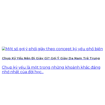
Chụp Kỷ Yếu Nên Đi Giày Gì? Gợi Ý Giày Da Nam Trẻ Trung
Chụp kỷ yếu là một trong những khoảnh khắc đáng
nhớ nhất của đời học...